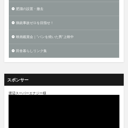
肥溜の設置・撤去
猟銃事故ゼロを目指せ！
映画鑑賞会｜”パンを焼いた男”上映中
田舎暮らしリンク集
スポンサー
渡辺スーパーエナジー様