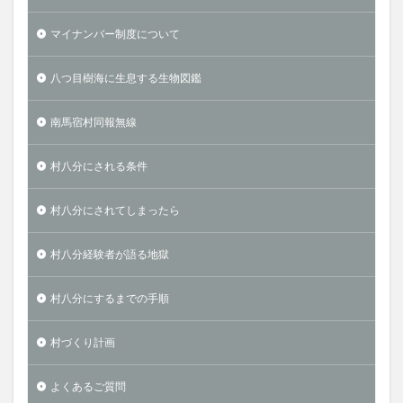
マイナンバー制度について
八つ目樹海に生息する生物図鑑
南馬宿村同報無線
村八分にされる条件
村八分にされてしまったら
村八分経験者が語る地獄
村八分にするまでの手順
村づくり計画
よくあるご質問