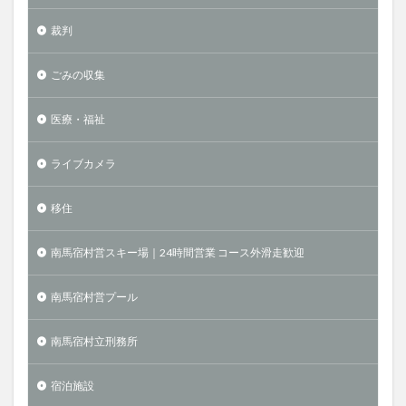
裁判
ごみの収集
医療・福祉
ライブカメラ
移住
南馬宿村営スキー場｜24時間営業 コース外滑走歓迎
南馬宿村営プール
南馬宿村立刑務所
宿泊施設