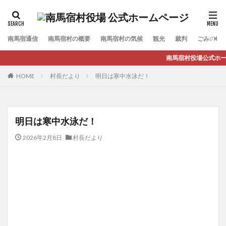
南馬宿通信
南馬宿村の概要
南馬宿村の気候
観光
裁判
ごみの収
南馬宿村役場公式ホームペー
HOME
村長だより
明日は寒中水泳だ！
明日は寒中水泳だ！
2026年2月8日
村長だより