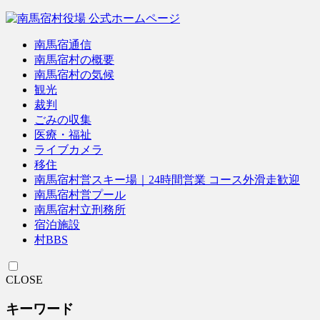
南馬宿通信
南馬宿村の概要
南馬宿村の気候
観光
裁判
ごみの収集
医療・福祉
ライブカメラ
移住
南馬宿村営スキー場｜24時間営業 コース外滑走歓迎
南馬宿村営プール
南馬宿村立刑務所
宿泊施設
村BBS
CLOSE
キーワード