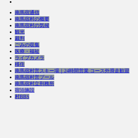
南馬宿通信
南馬宿村の概要
南馬宿村の気候
観光
裁判
ごみの収集
医療・福祉
ライブカメラ
移住
南馬宿村営スキー場｜24時間営業 コース外滑走歓迎
南馬宿村営プール
南馬宿村立刑務所
宿泊施設
村BBS