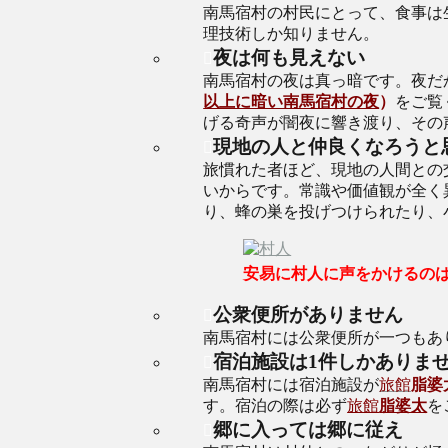
南馬宿村の村民にとって、食事は
理技術しか知りません。
夜は何も見えない
南馬宿村の夜は真っ暗です。夜だ
以上に暗い南馬宿村の夜
）
をご覧
げる奇声が闇夜に響き渡り、その
現地の人と仲良くなろうと
旅慣れた者ほど、現地の人間との
いからです。常識や価値観が全く
り、蜂の巣を投げつけられたり、
安易に村人に声をかけるの
公衆便所がありません
南馬宿村には公衆便所が一つもあ
宿泊施設は1件しかありま
南馬宿村には宿泊施設が
旅館
脂婆
す。宿泊の際は必ず
旅館
脂婆太
を
郷に入っては郷に従え