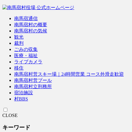
南馬宿通信
南馬宿村の概要
南馬宿村の気候
観光
裁判
ごみの収集
医療・福祉
ライブカメラ
移住
南馬宿村営スキー場｜24時間営業 コース外滑走歓迎
南馬宿村営プール
南馬宿村立刑務所
宿泊施設
村BBS
CLOSE
キーワード