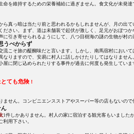
生命を維持するための栄養補給に過ぎません。食文化が未発達
から真っ暗は当たり前と思われるかもしれませんが、月の出て
ください。まず、道は未舗装で起伏が激しく、足元がおぼつか
声に引き寄せられるようにして、八つ目樹海の謎の生物が村の
思うべからず
交流こそ旅の醍醐味だと言います。しかし、南馬宿村において
異なりますので、安易に村人に話しかけたりしてはなりません
小屋に閉じ込められたりする事件が過去に何度も発生していま
とても危険
は
！
りません。コンビニエンスストアやスーパー等の店もないので
せん
太
1件しかありません。村人の家に宿泊する観光客もいました
ご利用下さい。