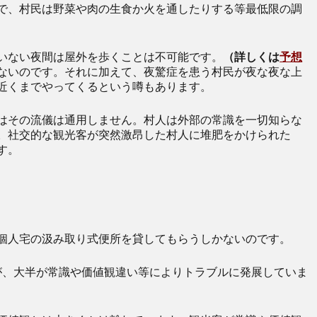
で、村民は野菜や肉の生食か火を通したりする等最低限の調
いない夜間は屋外を歩くことは不可能です。
（詳しくは
予想
ないのです。それに加えて、夜驚症を患う村民が夜な夜な上
近くまでやってくるという噂もあります。
はその流儀は通用しません。村人は外部の常識を一切知らな
。社交的な観光客が突然激昂した村人に堆肥をかけられた
す。
個人宅の汲み取り式便所を貸してもらうしかないのです。
が、大半が常識や価値観違い等によりトラブルに発展していま