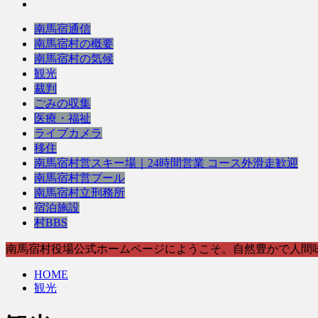
南馬宿通信
南馬宿村の概要
南馬宿村の気候
観光
裁判
ごみの収集
医療・福祉
ライブカメラ
移住
南馬宿村営スキー場｜24時間営業 コース外滑走歓迎
南馬宿村営プール
南馬宿村立刑務所
宿泊施設
村BBS
南馬宿村役場公式ホームページにようこそ。自然豊かで人間
HOME
観光