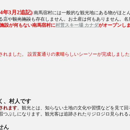
4
年3月2追記)
南馬宿村には一般的な観光地にある物がほと
る店や
観光施設
も存在しません。お土産は何もありません。名
施設が何もない南馬宿村に
村営スキー場 カナダ
がオープンしまし
されました。 設置案通りの素晴らしいシーソーが完成しました
く、村人です
されます
。
観光とは、知らない土地の文化や習慣などを見て回
暇つぶしになります。観光客は追跡されたりジロジロ見られる
。
せん