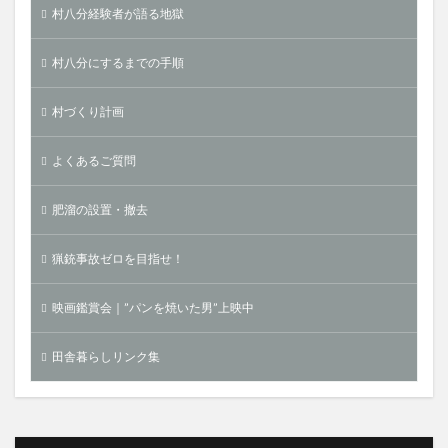
村八分経験者が語る地獄
村八分にするまでの手順
村づくり計画
よくあるご質問
肥溜の設置・撤去
猟銃事故ゼロを目指せ！
映画鑑賞会｜”パンを焼いた男”上映中
田舎暮らしリンク集