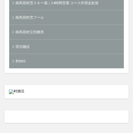
南馬宿村営スキー場｜24時間営業 コース外滑走歓迎
南馬宿村営プール
南馬宿村立刑務所
宿泊施設
村BBS