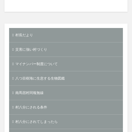
村長だより
災害に強い村づくり
マイナンバー制度について
八つ目樹海に生息する生物図鑑
南馬宿村同報無線
村八分にされる条件
村八分にされてしまったら